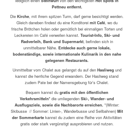
lediglich einen
Steinwurf
von den wichtigsten
Hot Spots in
Pettneu entfernt.
Die
Kirche
, mit ihrem spitzen Turm, darf gerne besichtigt werden.
Gleich daneben findest du eine Konditorei
mit Café
, wo du
frische Brötchen holen oder gemütlich bei einmaligen Torten und
Leckereien im Café verweilen kannst.
Tourist-Info, Ski- und
Radverleih, Bank und Supermarkt
, befinden sich in
unmittelbarer Nähe.
Entdecke auch gerne lokale,
bodenständige, sowie internationale Kulinarik in den nahe
gelegenen Restaurants.
Unmittelbar vom Chalet aus gelangst du auf den
Hasliweg
und
kannst die herrliche Gegend erwandern. Der Hasliweg stand
zudem Pate bei der Namensgebung für’s Chalet.
Bequem kannst du
gratis mit den öffentlichen
Verkehrsmitteln*
die umliegenden
Ski-, Wander- und
Ausflugsziele, sowie die Nachbarorte erreichen.
*(Winter:
Skibusse // Sommer: Linien-, Wanderbusse und Seilbahnen)
Mit
der Sommerkarte
kannst du zudem eine Reihe von Aktivitäten
gratis oder stark vergünstigt ausprobieren und nutzen.